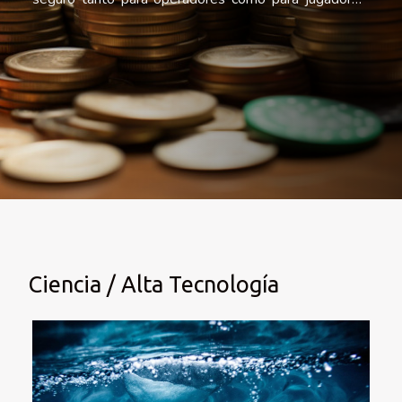
Este dinamismo legal puede resultar abrumador, pero
es fundamental estar informado sobre las normativas
que rigen este sector. Los casinos online en España
operan en un marco legal estricto, diseñado para
proteger a los usuarios y asegurar el juego
responsable. A través de este artículo, exploraremos
los aspectos legales más recientes y las regulaciones
que toda persona interesada en el juego online debe
conocer. ¿Cómo se regulan los casinos online en
España? ¿Qué medidas de seguridad y...
Ciencia / Alta Tecnología