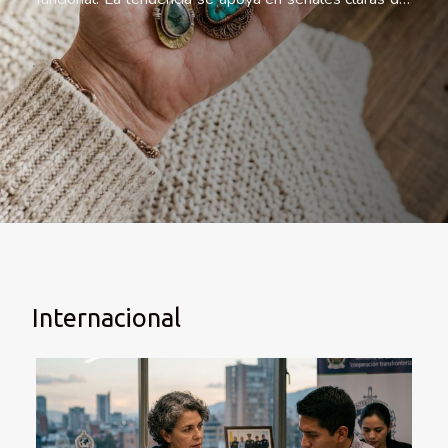
mercado, desde el auge global del e-commerce de
joyería hasta el peso creciente de la personalización y
de las compras guiadas por valores, y en un
consumidor que compara, exige trazabilidad, y premia
historias auténticas. Una compra emocional que se
vuelve cotidiana ¿Regalo simbólico o compra práctica?
En el universo materno, cada vez es más ambas cosas
a la vez, y ahí radica parte del éxito de la joyería
artesanal en e-commerce. La experiencia de
embarazo, posparto y crianza temprana se ha...
Internacional