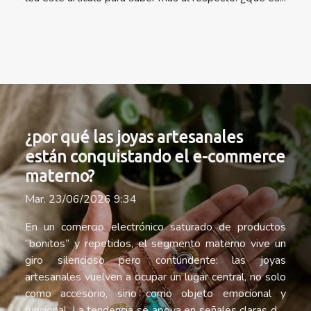
¿por qué las joyas artesanales
están conquistando el e-commerce
materno?
Mar. 23/06/2026 9:34
En un comercio electrónico saturado de productos
“bonitos” y repetidos, el segmento materno vive un
giro silencioso pero contundente: las joyas
artesanales vuelven a ocupar un lugar central, no solo
como accesorio, sino como objeto emocional y
funcional. La tendencia se apoya en señales claras del