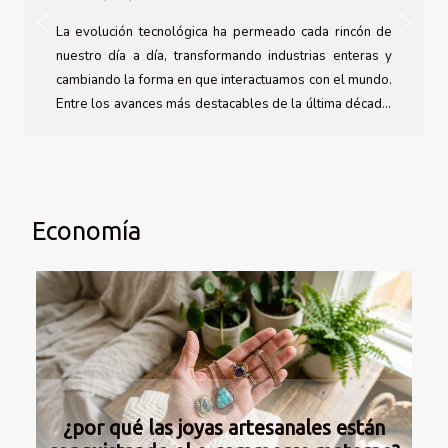
Previous
Next
La evolución tecnológica ha permeado cada rincón de
nuestro día a día, transformando industrias enteras y
cambiando la forma en que interactuamos con el mundo.
Entre los avances más destacables de la última década,
la tecnología blockchain se alza como un paradigma de
seguridad y transparencia, revolucionando numerosos
sectores. En el ámbito de los casinos online, su impacto
no ha pasado inadvertido, especialmente en mercados
emergentes como el chileno. En este contexto, se abre
Economía
un debate sobre la capacidad de la blockchain para
elevar los estándares de protección y confiabilidad en
las...
¿por qué las joyas artesanales están