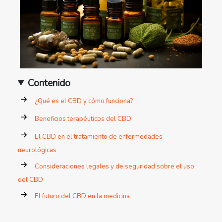
Contenido
¿Qué es el CBD y cómo funciona?
Beneficios terapéuticos del CBD
El CBD en el tratamiento de enfermedades
neurológicas
Consideraciones legales y de seguridad sobre el uso
del CBD
El futuro del CBD en la medicina