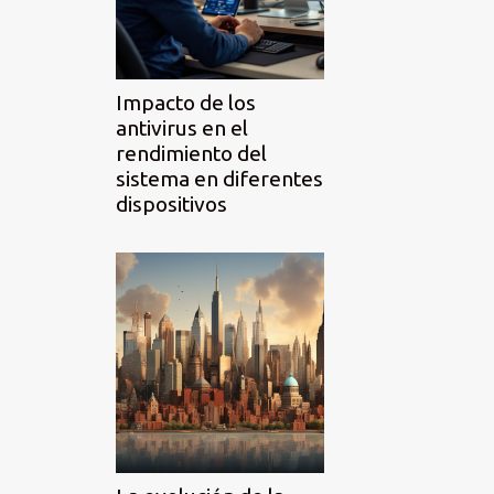
Impacto de los
antivirus en el
rendimiento del
sistema en diferentes
dispositivos