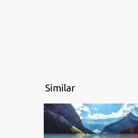
Similar