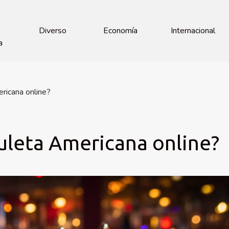
Diverso
Economía
Internacional
a
ricana online?
Ruleta Americana online?