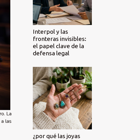
Interpol y las
fronteras invisibles:
el papel clave de la
defensa legal
ro. La
 a las
¿por qué las joyas