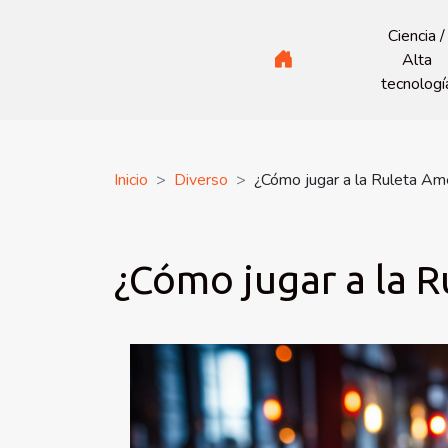
Ciencia /
Alta
tecnologí
Inicio
Diverso
¿Cómo jugar a la Ruleta Ame
¿Cómo jugar a la 