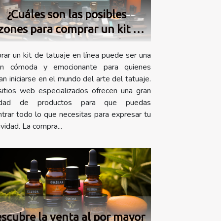
¿Cuáles son las posibles
zones para comprar un kit de
tatuaje en un sitio web
ar un kit de tatuaje en línea puede ser una
especializado?
ón cómoda y emocionante para quienes
n iniciarse en el mundo del arte del tatuaje.
sitios web especializados ofrecen una gran
iedad de productos para que puedas
trar todo lo que necesitas para expresar tu
ividad. La compra...
scubre la venta al por mayor