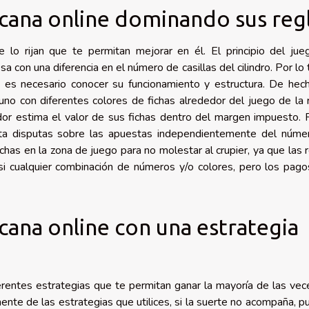
icana online dominando sus reg
e lo rijan que te permitan mejorar en él. El principio del ju
a con una diferencia en el número de casillas del cilindro. Por lo 
, es necesario conocer su funcionamiento y estructura. De hec
no con diferentes colores de fichas alrededor del juego de la 
gador estima el valor de sus fichas dentro del margen impuesto. 
vita disputas sobre las apuestas independientemente del núme
has en la zona de juego para no molestar al crupier, ya que las 
si cualquier combinación de números y/o colores, pero los pag
icana online con una estrategia
erentes estrategias que te permitan ganar la mayoría de las vec
ente de las estrategias que utilices, si la suerte no acompaña, 