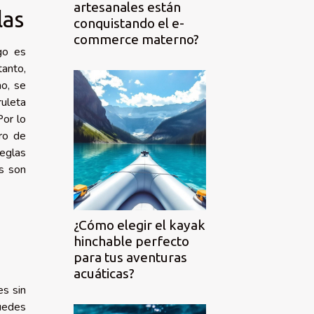
artesanales están
las
conquistando el e-
commerce materno?
ego es
tanto,
ho, se
ruleta
Por lo
ro de
reglas
os son
¿Cómo elegir el kayak
hinchable perfecto
para tus aventuras
acuáticas?
es sin
puedes